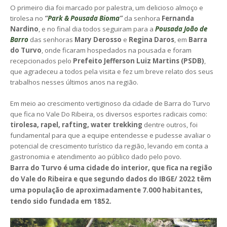
O primeiro dia foi marcado por palestra, um delicioso almoço e
tirolesa no
“
Park & Pousada Bioma
”
da senhora
Fernanda
Nardino
, e no final dia todos seguiram para a
Pousada João de
Barro
das senhoras
Mary Derosso
e
Regina Daros
, em
Barra
do Turvo
, onde ficaram hospedados na pousada e foram
recepcionados pelo
Prefeito Jefferson Luiz Martins (PSDB)
,
que agradeceu a todos pela visita e fez um breve relato dos seus
trabalhos nesses últimos anos na região.
Em meio ao crescimento vertiginoso da cidade de Barra do Turvo
que fica no Vale Do Ribeira, os diversos esportes radicais como:
tirolesa, rapel, rafting, water trekking
dentre outros, foi
fundamental para que a equipe entendesse e pudesse avaliar o
potencial de crescimento turístico da região, levando em conta a
gastronomia e atendimento ao público dado pelo povo.
Barra do Turvo é uma cidade do interior, que fica na região
do Vale do Ribeira e que segundo dados do IBGE/ 2022 têm
uma população de aproximadamente 7.000 habitantes,
tendo sido fundada em 1852.