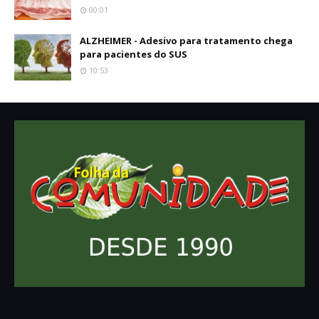
00:01
ALZHEIMER - Adesivo para tratamento chega
para pacientes do SUS
10:53