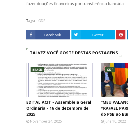
fazer doações financeiras por transferência bancária.
Tags:
GDF
Facebook
Twitter
TALVEZ VOCÊ GOSTE DESTAS POSTAGENS
BRASIL
GDF
EDITAL ACIT - Assembleia Geral
“MEU PALANQ
Ordinária - 16 de dezembro de
*RAFAEL PAR
2025
do PSB ao Bur
November 24, 2025
June 10, 2022