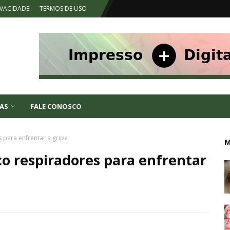
IVACIDADE
TERMOS DE USO
AS
FALE CONOSCO
 para enfrentar a gripe
M
co respiradores para enfrentar