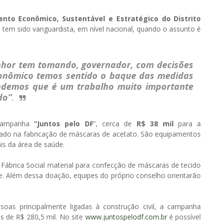
nto Econômico, Sustentável e Estratégico do Distrito
a
tem sido vanguardista, em nível nacional, quando o assunto é
enhor tem tomando, governador, com decisões
econômico temos sentido o baque das medidas
ndemos que é um trabalho muito importante
do”
.
 campanha
“Juntos pelo DF
”, cerca de
R$ 38 mil
para a
ado na fabricação de máscaras de acetato. São equipamentos
is da área de saúde.
Fábrica Social material para confecção de máscaras de tecido
e. Além dessa doação, equipes do próprio conselho orientarão
soas principalmente ligadas à construção civil, a campanha
s de R$ 280,5 mil. No site
www.juntospelodf.com.br
é possível