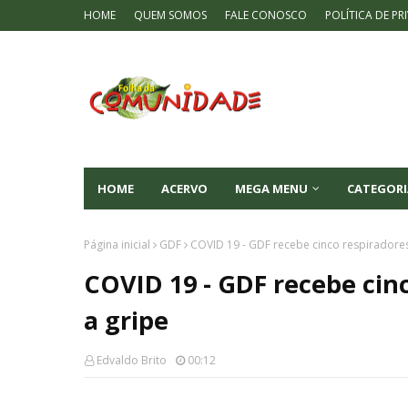
HOME
QUEM SOMOS
FALE CONOSCO
POLÍTICA DE PR
HOME
ACERVO
MEGA MENU
CATEGORI
Página inicial
GDF
COVID 19 - GDF recebe cinco respiradores
COVID 19 - GDF recebe cin
a gripe
Edvaldo Brito
00:12